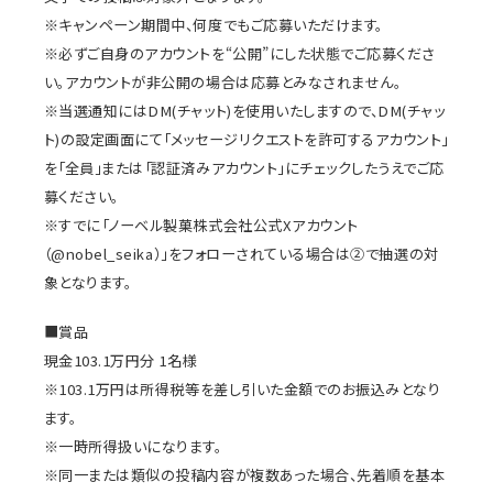
※キャンペーン期間中、何度でもご応募いただけます。
※必ずご自身のアカウントを“公開”にした状態でご応募くださ
い。アカウントが非公開の場合は応募とみなされません。
※当選通知にはDM(チャット)を使用いたしますので、DM(チャッ
ト)の設定画面にて「メッセージリクエストを許可するアカウント」
を「全員」または「認証済みアカウント」にチェックしたうえでご応
募ください。
※すでに「ノーベル製菓株式会社公式Xアカウント
（@nobel_seika）」をフォローされている場合は②で抽選の対
象となります。
■賞品
現金103.1万円分 1名様
※103.1万円は所得税等を差し引いた金額でのお振込みとなり
ます。
※一時所得扱いになります。
※同一または類似の投稿内容が複数あった場合、先着順を基本