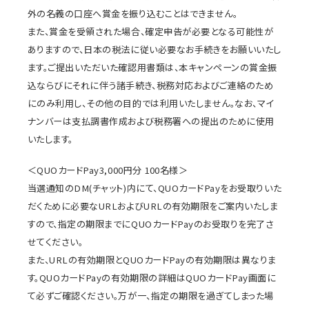
外の名義の口座へ賞金を振り込むことはできません。
また、賞金を受領された場合、確定申告が必要となる可能性が
ありますので、日本の税法に従い必要なお手続きをお願いいたし
ます。ご提出いただいた確認用書類は、本キャンペーンの賞金振
込ならびにそれに伴う諸手続き、税務対応およびご連絡のため
にのみ利用し、その他の目的では利用いたしません。なお、マイ
ナンバーは支払調書作成および税務署への提出のために使用
いたします。
＜QUOカードPay3,000円分 100名様＞
当選通知のDM(チャット)内にて、QUOカードPayをお受取りいた
だくために必要なURLおよびURLの有効期限をご案内いたしま
すので、指定の期限までにQUOカードPayのお受取りを完了さ
せてください。
また、URLの有効期限とQUOカードPayの有効期限は異なりま
す。QUOカードPayの有効期限の詳細はQUOカードPay画面に
て必ずご確認ください。万が一、指定の期限を過ぎてしまった場