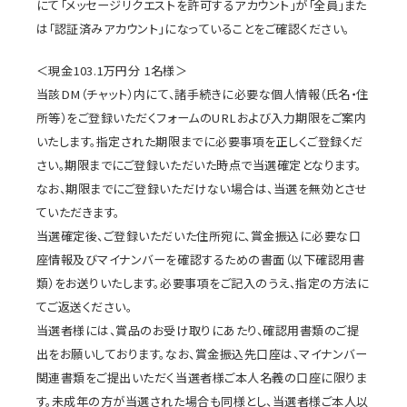
にて「メッセージリクエストを許可するアカウント」が「全員」また
は「認証済みアカウント」になっていることをご確認ください。
＜現金103.1万円分 1名様＞
当該DM（チャット）内にて、諸手続きに必要な個人情報（氏名・住
所等）をご登録いただくフォームのURLおよび入力期限をご案内
いたします。指定された期限までに必要事項を正しくご登録くだ
さい。期限までにご登録いただいた時点で当選確定となります。
なお、期限までにご登録いただけない場合は、当選を無効とさせ
ていただきます。
当選確定後、ご登録いただいた住所宛に、賞金振込に必要な口
座情報及びマイナンバーを確認するための書面（以下確認用書
類）をお送りいたします。必要事項をご記入のうえ、指定の方法に
てご返送ください。
当選者様には、賞品のお受け取りにあたり、確認用書類のご提
出をお願いしております。なお、賞金振込先口座は、マイナンバー
関連書類をご提出いただく当選者様ご本人名義の口座に限りま
す。未成年の方が当選された場合も同様とし、当選者様ご本人以