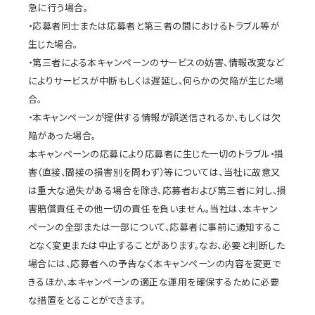
急に行う場合。
・応募者同士または応募者と第三者の間におけるトラブル等が
生じた場合。
・第三者による本キャンペーンのサービスの妨害、情報改変など
によりサービスが中断もしくは遅延し、何らかの欠陥が生じた場
合。
・本キャンペーンが提供する情報が誤送信されるか、もしくは欠
陥があった場合。
本キャンペーンの応募により応募者に生じた一切のトラブル・損
害（直接、間接の損害別を問わず）等については、当社に故意又
は重大な過失がある場合を除き、応募者および第三者に対し、損
害賠償責任その他一切の責任を負いません。当社は、本キャン
ペーンの全部または一部について、応募者に事前に通知するこ
となく変更または中止することがあります。なお、必要と判断した
場合には、応募者への予告なく本キャンペーンの内容を変更で
きるほか、本キャンペーンの適正な運用を確保するために必要
な措置をとることができます。