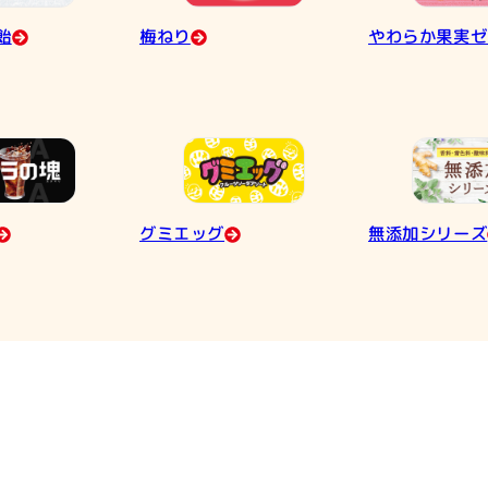
飴
梅ねり
やわらか果実ゼ
グミエッグ
無添加シリーズ