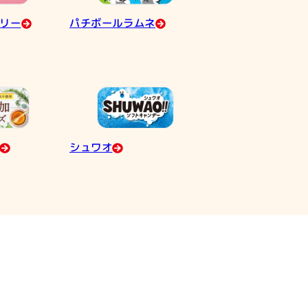
リー
パチボールラムネ
シュワオ