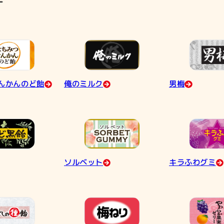
す
んかんのど飴
俺のミルク
男梅
ソルベット
キラふわグミ