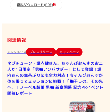
資料ダウンロード(PDF)
関連情報
2026.07.14
プレスリリース
キャンペーン
ネプチューン・堀内健さん、ちゃんぴおんずのお二
人が1日限定「男梅アンバサダー」として登場！堀
内さんの無茶ぶりにも全力対応！ちゃんぴおんずが
体を張ってミッションに挑戦！「梅干しの、その先
へ。」ノーベル製菓 男梅 新章開幕 記念PRイベント
開催レポート