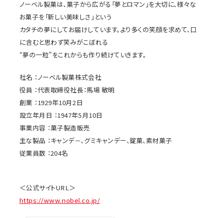
ノーベル製菓は、菓子から広がる「夢とロマン」を大切に、様々な
お菓子を「新しい美味しさ」という
カタチの夢にしてお届けしています。より多くの笑顔を求めて、口
に含むと思わず笑みがこぼれる
“夢の一粒”をこれからも作り続けていきます。
社名 ：ノーベル製菓株式会社
役員 ：代表取締役社長：馬場 敏明
創業 ：1929年10月2日
設立年月日 ：1947年5月10日
事業内容 ：菓子製造販売
主な製品 ：キャンデ－、グミキャンデー、錠菓、素材菓子
従業員数 ：204名
＜公式サイトURL＞
https://www.nobel.co.jp/