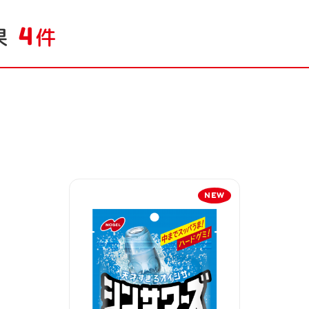
4
果
件
NEW