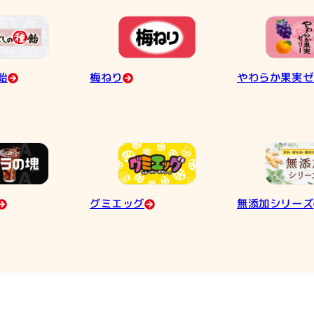
飴
梅ねり
やわらか果実ゼ
グミエッグ
無添加シリーズ