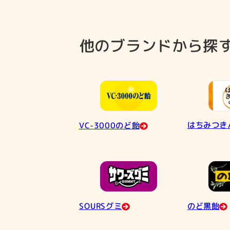
他のブランドから探
はちみつき
VC-3000のど飴
SOURSグミ
のど黒飴