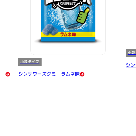
小袋
小袋タイプ
シン
シンサワーズグミ ラムネ味