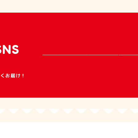
SNS
早くお届け！
件ヒット