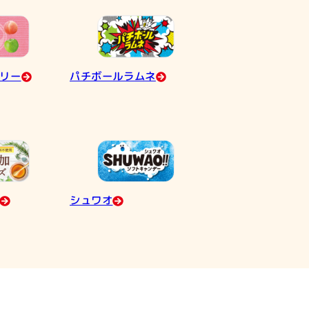
リー
パチボールラムネ
シュワオ