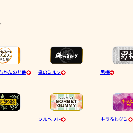
す
んかんのど飴
俺のミルク
男梅
ソルベット
キラふわグミ