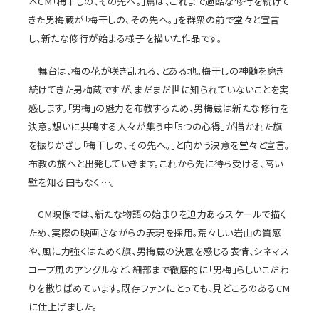
本CM「梅干しの、その先へ。」篇は、これまで過酷な修行を続けて
きた男梅蔵が「梅干しの、その先へ。」を群衆の前で堂々と宣言
し、新たな修行が始まる様子を描いた作品です。
舞台は、梅の花が咲き乱れる、とある地。梅干しの神髄を磨き
続けてきた男梅蔵ですが、まだまだ世に知られていないことを実
感します。「男梅」の魅力を布教するため、男梅蔵は新たな修行を
決意。想いに共鳴する人々が集う中「5つの心得」が描かれた旗
を振りかざし「梅干しの、その先へ。」と向かう決意を堂々と宣言。
布教の旅へと出発していきます。これから先に待ち受ける、高い
壁を知る由もなく…。
CM映像では、新たな物語の始まりを迫力あるスケールで描く
ため、実際の映画さながらの表現を採用。荒々しい岩山の質感
や、風に力強くはためく旗、男梅蔵の決意を感じる表情、シネマス
コープ風のアングルなど、細部まで徹底的に「男梅」らしいこだわ
りを散りばめています。既存ファンにとっても、見どころのあるCM
に仕上げました。