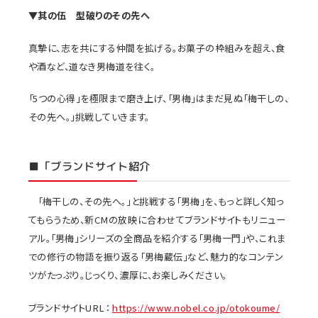
▼其の伍 型破りのその先へ
真摯に、志を共にする仲間を拡げる。お菓子の枠組みを超え、食
や酒など、道なき男梅道を往く。
「5つの心得」を極限まで磨き上げ、「男梅」はまだ見ぬ「梅干しの、
その先へ。」挑戦していきます。
■「ブランドサイト紹介
「梅干しの、その先へ。」と挑戦する「男梅」を、もっと詳しく知っ
てもらうため、新CMの放映に合わせてブランドサイトもリニュー
アル。「男梅」シリーズの全商品を紹介する「男梅一門」や、これま
での修行の物語を振り返る「男梅蔵伝」など、魅力的なコンテン
ツがたっぷり。じっくり、濃厚に、お楽しみください。
ブランドサイトURL：
https://www.nobel.co.jp/otokoume/