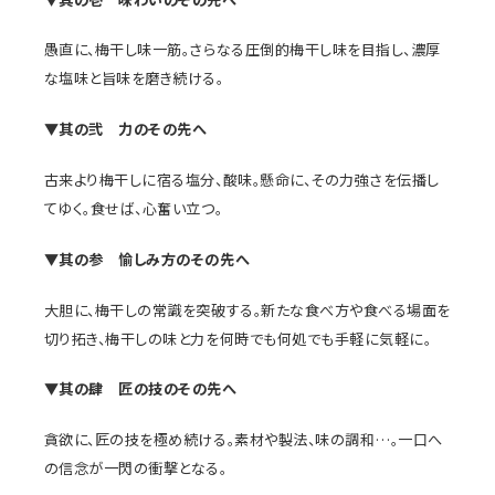
愚直に、梅干し味一筋。さらなる圧倒的梅干し味を目指し、濃厚
な塩味と旨味を磨き続ける。
▼其の弐 力のその先へ
古来より梅干しに宿る塩分、酸味。懸命に、その力強さを伝播し
てゆく。食せば、心奮い立つ。
▼其の参 愉しみ方のその先へ
大胆に、梅干しの常識を突破する。新たな食べ方や食べる場面を
切り拓き、梅干しの味と力を何時でも何処でも手軽に気軽に。
▼其の肆 匠の技のその先へ
貪欲に、匠の技を極め続ける。素材や製法、味の調和…。一口へ
の信念が一閃の衝撃となる。