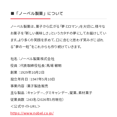
■「ノーベル製菓」について
ノーベル製菓は、菓子から広がる「夢とロマン」を大切に、様々な
お菓子を「新しい美味しさ」というカタチの夢にしてお届けしてい
ます。より多くの笑顔を求めて、口に含むと思わず笑みがこぼれ
る“夢の一粒”をこれからも作り続けていきます。
社名 ：ノーベル製菓株式会社
役員 ：代表取締役社長：馬場 敏明
創業 ：1929年10月2日
設立年月日 ：1947年5月10日
事業内容 ：菓子製造販売
主な製品 ：キャンデ－、グミキャンデー、錠菓、素材菓子
従業員数 ：243名（2026年5月現在）
＜公式サイトURL＞
https://www.nobel.co.jp/