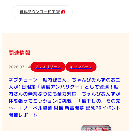
資料ダウンロード(PDF)
関連情報
2026.07.14
プレスリリース
キャンペーン
ネプチューン・堀内健さん、ちゃんぴおんずのお二
人が1日限定「男梅アンバサダー」として登場！堀
内さんの無茶ぶりにも全力対応！ちゃんぴおんずが
体を張ってミッションに挑戦！「梅干しの、その先
へ。」ノーベル製菓 男梅 新章開幕 記念PRイベント
開催レポート