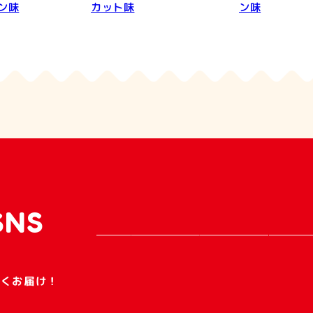
ン味
カット味
ン味
SNS
早くお届け！