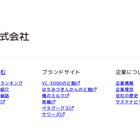
しむ
ブランドサイト
企業につ
品ランキング
VC-3000のど飴
企業情報
ー紹介
はちみつきんかんのど飴
企業理念
発秘話
俺のミルク
会社の歴史
プ
男梅
サステナビ
ペタグーグミ
サワーズ