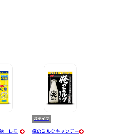
袋タイプ
ど飴 レモ
俺のミルクキャンデー