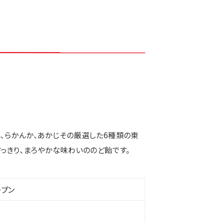
さじ、らかんか、あかじその厳選した6種類の東
っきり、まろやかな味わいののど飴です。
ープン
g