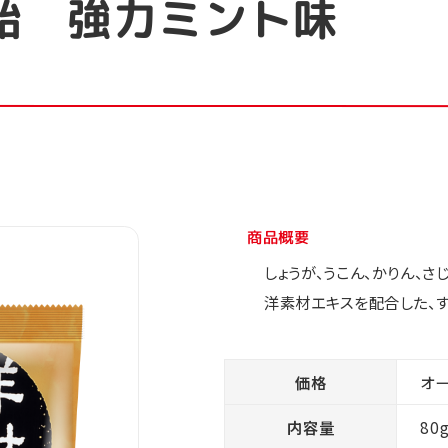
飴 強力ミント味
商品概要
しょうが、うこん、かりん、
洋素材エキスを配合した、す
価格
オ
内容量
80