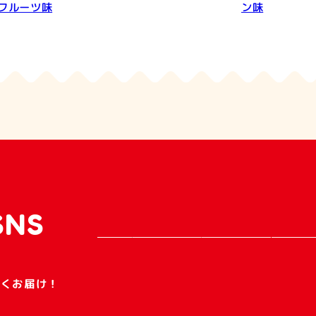
フルーツ味
ン味
SNS
早くお届け！