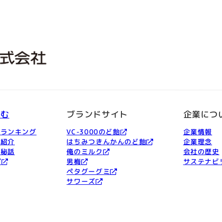
しむ
ブランドサイト
企業につ
品ランキング
VC-3000のど飴
企業情報
ー紹介
はちみつきんかんのど飴
企業理念
発秘話
俺のミルク
会社の歴史
プ
男梅
サステナビ
ペタグーグミ
サワーズ