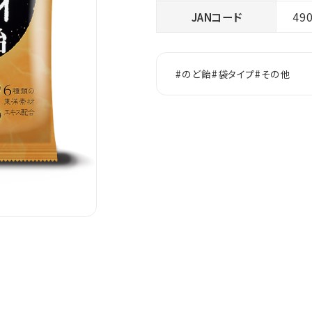
JANコード
49
#のど飴
#袋タイプ
#その他