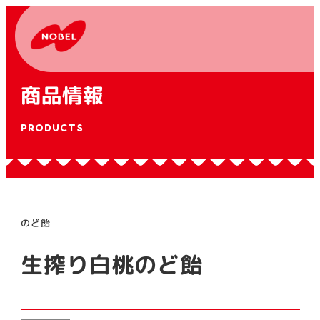
商品情報
PRODUCTS
のど飴
生搾り白桃のど飴