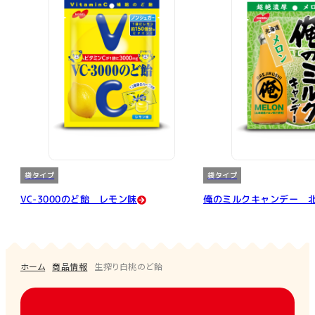
袋タイプ
袋タイプ
VC-3000のど飴 レモン味
俺のミルクキャンデー 
ホーム
商品情報
生搾り白桃のど飴