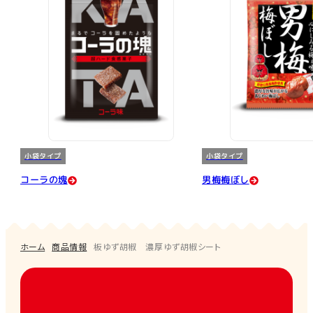
小袋タイプ
小袋タイプ
コーラの塊
男梅梅ぼし
ホーム
商品情報
板ゆず胡椒 濃厚ゆず胡椒シート