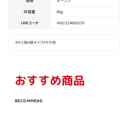
価格
オープン
内容量
80g
JANコード
4902124680150
#のど飴
#袋タイプ
#その他
おすすめ商品
RECOMMEND