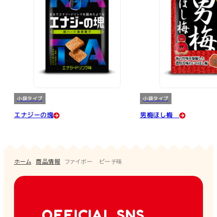
小袋タイプ
小袋タイプ
エナジーの塊
男梅ほし梅
ホーム
商品情報
ファイボー ピーチ味
OFFICIAL SNS