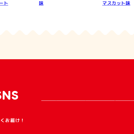
ート
味
マスカット味
SNS
早くお届け！