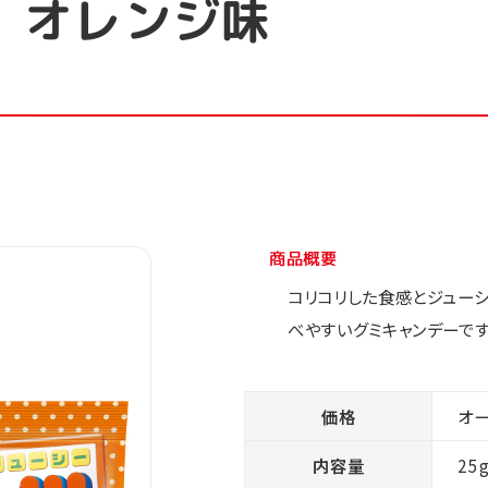
 オレンジ味
商品概要
コリコリした食感とジュー
べやすいグミキャンデーです
価格
オ
内容量
25