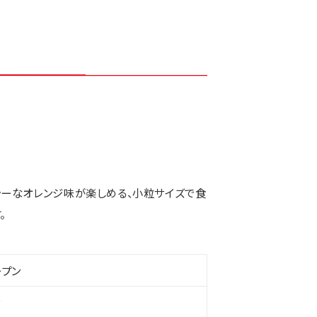
シーなオレンジ味が楽しめる、小粒サイズで食
。
ープン
g