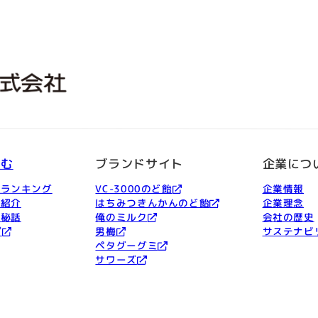
しむ
ブランドサイト
企業につ
品ランキング
VC-3000のど飴
企業情報
ー紹介
はちみつきんかんのど飴
企業理念
発秘話
俺のミルク
会社の歴史
プ
男梅
サステナビ
ペタグーグミ
サワーズ