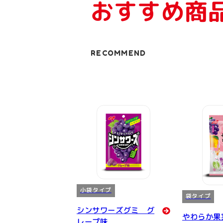
おすすめ商
RECOMMEND
小袋タイプ
袋タイプ
シンサワーズグミ グ
やわらか果
レープ味