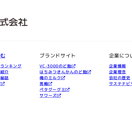
しむ
ブランドサイト
企業につ
品ランキング
VC-3000のど飴
企業情報
ー紹介
はちみつきんかんのど飴
企業理念
発秘話
俺のミルク
会社の歴史
プ
男梅
サステナビ
ペタグーグミ
サワーズ