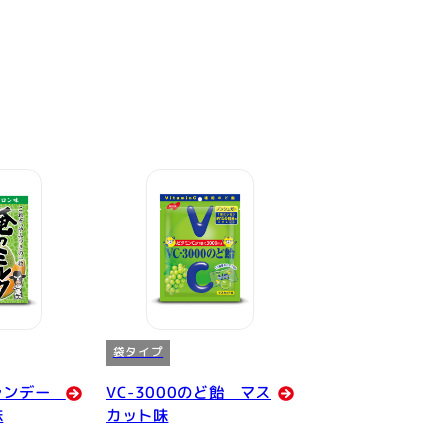
袋タイプ
ャンデー
VC-3000のど飴 マス
味
カット味