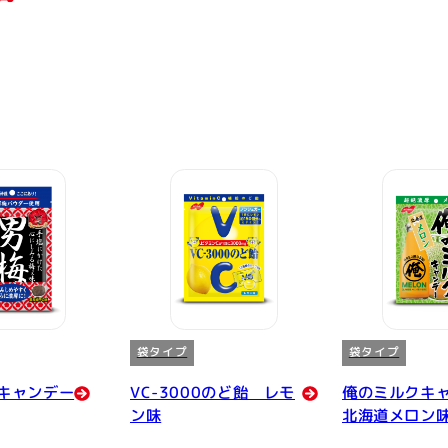
袋タイプ
袋タイプ
キャンデー
VC-3000のど飴 レモ
俺のミルクキ
ン味
北海道メロン