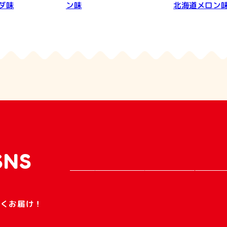
ダ味
ン味
北海道メロン
SNS
早くお届け！