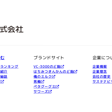
しむ
ブランドサイト
企業につ
品ランキング
VC-3000のど飴
企業情報
ー紹介
はちみつきんかんのど飴
企業理念
発秘話
俺のミルク
会社の歴史
プ
男梅
サステナビ
ペタグーグミ
サワーズ