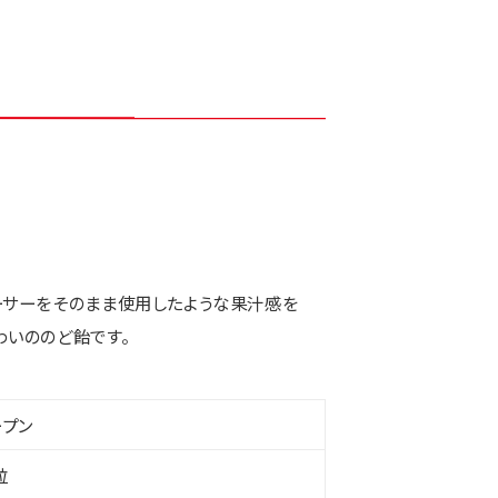
ーサーをそのまま使用したような果汁感を
わいののど飴です。
ープン
粒