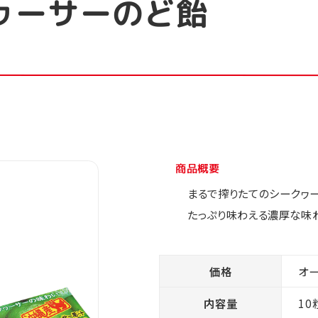
ヮーサーのど飴
商品概要
まるで搾りたてのシークヮ
たっぷり味わえる濃厚な味
価格
オ
内容量
10