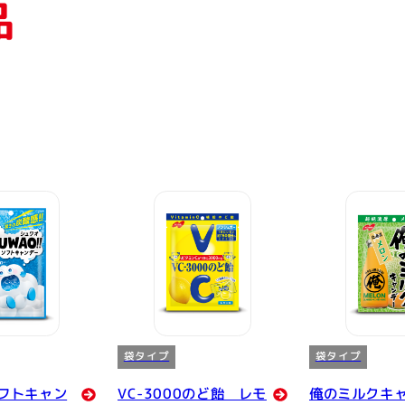
品
袋タイプ
袋タイプ
フトキャン
VC-3000のど飴 レモ
俺のミルクキ