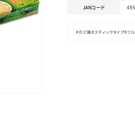
JANコード
49
#のど飴
#スティックタイプ
#フ