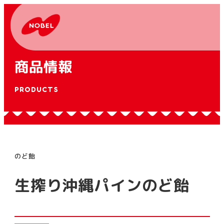
商品情報
PRODUCTS
のど飴
生搾り沖縄パインのど飴