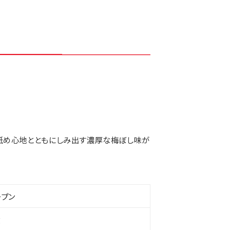
舐め心地とともにしみ出す濃厚な梅ぼし味が
ープン
g