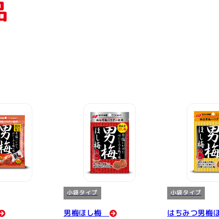
品
小袋タイプ
小袋タイプ
男梅ほし梅
はちみつ男梅