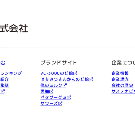
しむ
ブランドサイト
企業につ
品ランキング
VC-3000のど飴
企業情報
ー紹介
はちみつきんかんのど飴
企業理念
発秘話
俺のミルク
会社の歴史
プ
男梅
サステナビ
ペタグーグミ
サワーズ