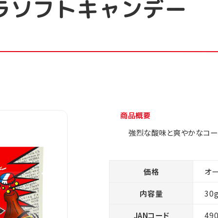
ラソフトキャンデー
商品概要
強烈な酸味と爽やかなコー
価格
オ
内容量
30
JANコード
49