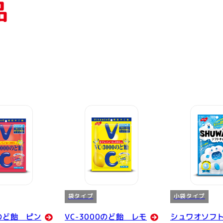
品
袋タイプ
小袋タイプ
0のど飴 ピン
VC-3000のど飴 レモ
シュワオソフ