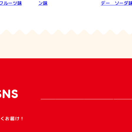
フルーツ味
ン味
デー ソーダ
SNS
早くお届け！