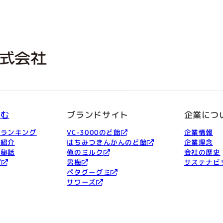
しむ
ブランドサイト
企業につ
品ランキング
VC-3000のど飴
企業情報
ー紹介
はちみつきんかんのど飴
企業理念
発秘話
俺のミルク
会社の歴史
プ
男梅
サステナビ
ペタグーグミ
サワーズ