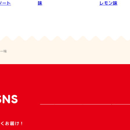
ソート
味
レモン味
リー味
SNS
早くお届け！