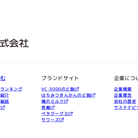
しむ
ブランドサイト
企業につ
品ランキング
VC-3000のど飴
企業情報
ー紹介
はちみつきんかんのど飴
企業理念
発秘話
俺のミルク
会社の歴史
プ
男梅
サステナビ
ペタグーグミ
サワーズ