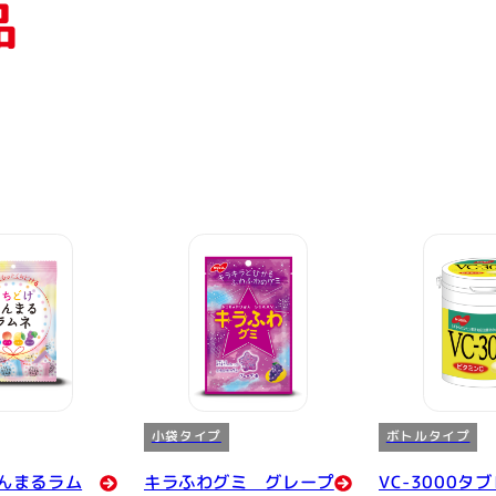
品
小袋タイプ
ボトルタイプ
んまるラム
キラふわグミ グレープ
VC-3000