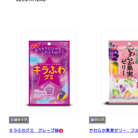
小袋タイプ
袋タイプ
キラふわグミ グレープ味
やわらか果実ゼリー フ