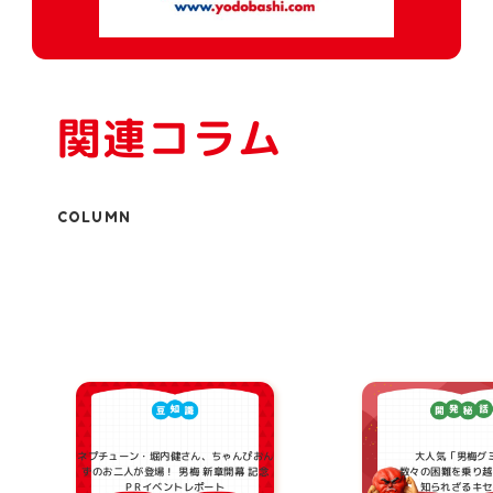
関連コラム
COLUMN
ネプチューン・堀内健さん、ちゃんぴおん
大人気「男梅グ
ずのお二人が登場！ 男梅 新章開幕 記念
数々の困難を乗り越
PRイベントレポート
知られざるキセ