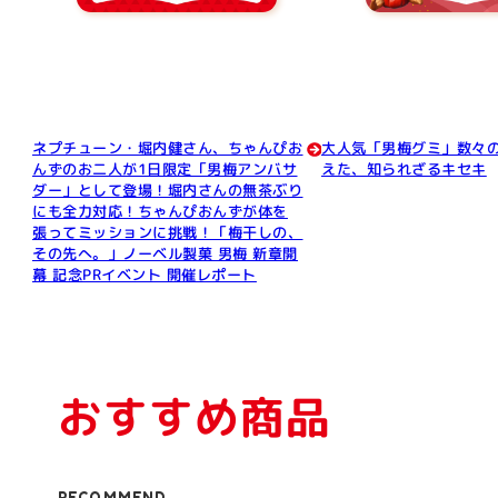
ネプチューン・堀内健さん、ちゃんぴお
大人気「男梅グミ」数々
んずのお二人が1日限定「男梅アンバサ
えた、知られざるキセキ
ダー」として登場！堀内さんの無茶ぶり
にも全力対応！ちゃんぴおんずが体を
張ってミッションに挑戦！「梅干しの、
その先へ。」ノーベル製菓 男梅 新章開
幕 記念PRイベント 開催レポート
おすすめ商品
RECOMMEND