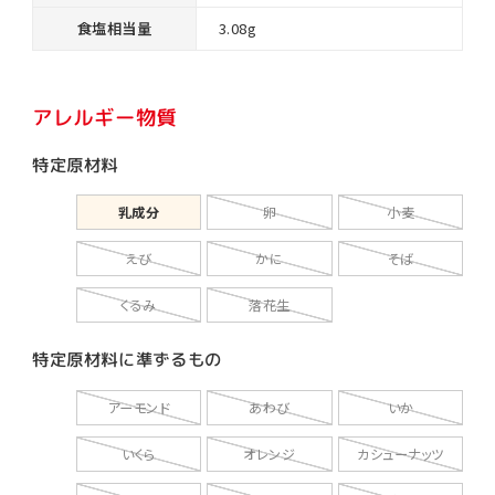
食塩相当量
3.08g
アレルギー物質
特定原材料
乳成分
卵
小麦
えび
かに
そば
くるみ
落花生
特定原材料に準ずるもの
アーモンド
あわび
いか
いくら
オレンジ
カシューナッツ