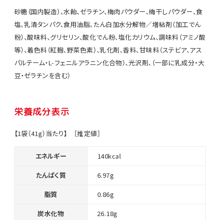
砂糖（国内製造）、水飴、ゼラチン、梅肉パウダー、梅干しパウダー、食
塩、乳清タンパク、食用油脂、たん白加水分解物／増粘剤（加工でん
粉）、酸味料、グリセリン、酸化でん粉、塩化カリウム、調味料（アミノ酸
等）、着色料（紅麹、野菜色素）、乳化剤、香料、甘味料（ステビア、アス
パルテーム・L-フェニルアラニン化合物）、光沢剤、（一部に乳成分・大
豆・ゼラチンを含む）
栄養成分表示
【1袋（41g）当たり】 ［推定値］
エネルギー
140kcal
たんぱく質
6.97g
脂質
0.86g
炭水化物
26.18g