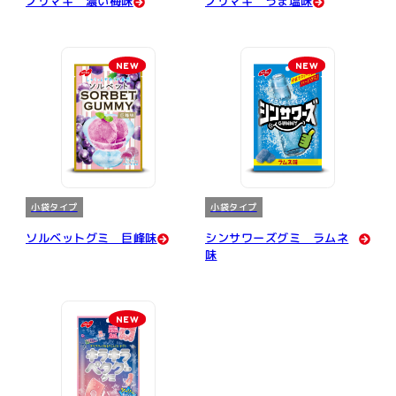
ノリマキ 濃い梅味
ノリマキ うま塩味
NEW
NEW
小袋タイプ
小袋タイプ
ソルベットグミ 巨峰味
シンサワーズグミ ラムネ
味
NEW