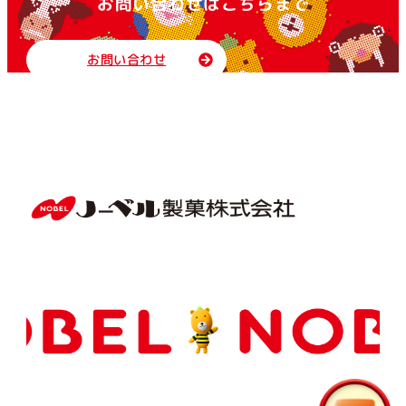
お問い合わせはこちらまで
キラふわグミ
まんまるラムネ
お問い合わせ
全ての選択を解除
件ヒット
濃厚な味わいのキャンデー
梅ぼしの種飴
検索する
梅ねり
やわらか果実ゼリー
パチボールラムネ
SUPERLEMON