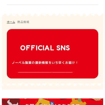
ハードキャンデー
ゼリー菓子
ソフトキャンデー
すべて
すべて
検索する
オススメ
俺のミルク
男梅
ホーム
商品情報
新商品
ラムネ
その他
フレーバー
OFFICIAL SNS
ラムネ
素材菓子
ペタグーグミ
SOURSグミ
タブレット
その他
すべて
すべて
ノーベル製菓の最新情報をいち早くお届け！
色
のど黒飴
ソルベット
形態