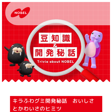
キラふわグミ開発秘話 おいしさ
とかわいさのヒミツ