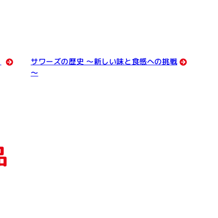
っ
サワーズの歴史 ～新しい味と食感への挑戦
～
品