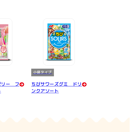
小袋タイプ
ゼリー フ
ちびサワーズグミ ドリ
ト
ンクアソート