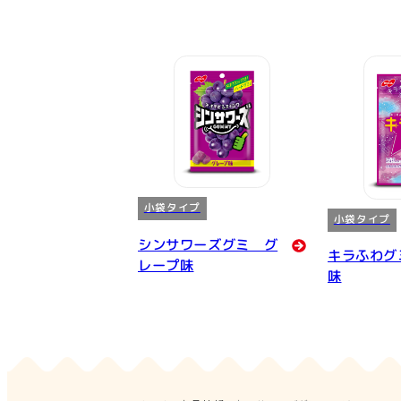
小袋タイプ
小袋タイプ
シンサワーズグミ グ
キラふわグ
レープ味
味