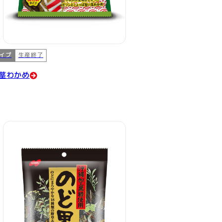
イプ
生産終了
茎わかめ