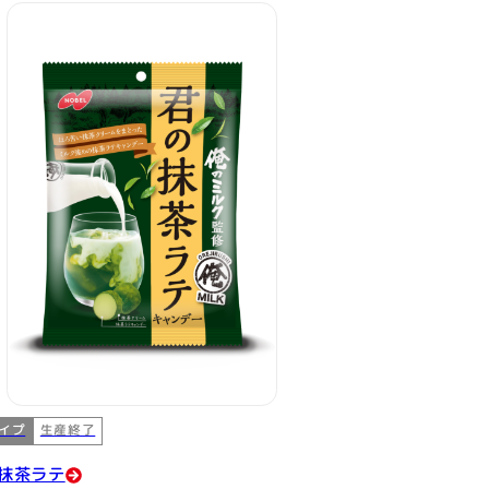
イプ
生産終了
抹茶ラテ