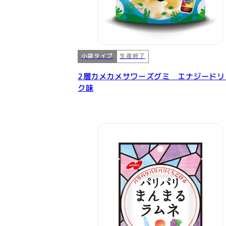
小袋タイプ
生産終了
2層カメカメサワーズグミ エナジードリ
ク味