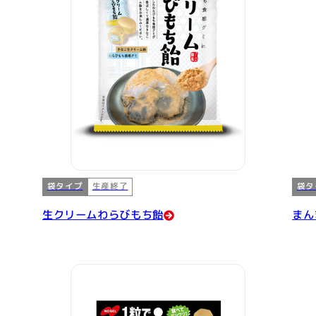
袋タイプ
袋タ
生産終了
生クリームわらびもち飴
まん