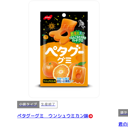
小袋タイプ
生産終了
袋タ
ペタグーグミ ウンシュウミカン味
君の