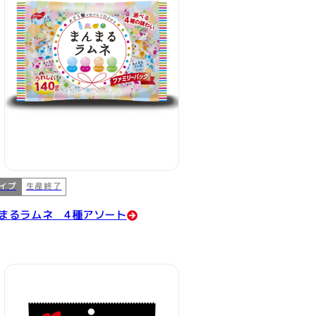
イプ
生産終了
まるラムネ 4種アソート