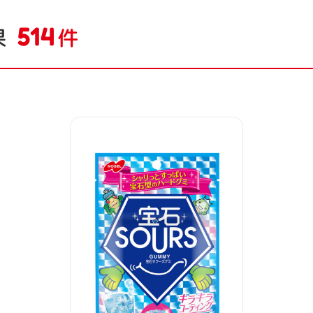
514
果
件