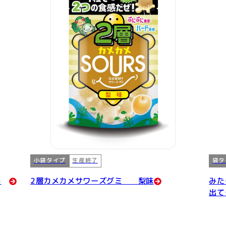
小袋タイプ
袋タ
生産終了
ト
2層カメカメサワーズグミ 梨味
みた
出て