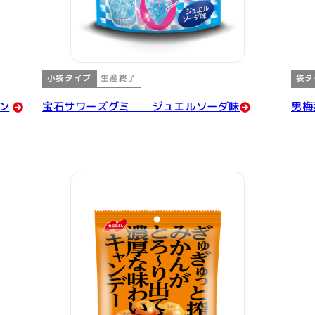
小袋タイプ
袋タ
生産終了
ン
宝石サワーズグミ ジュエルソーダ味
男梅