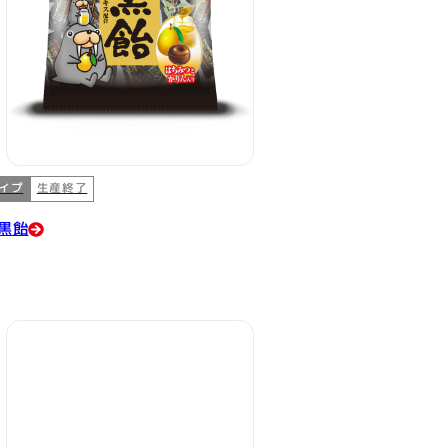
イプ
生産終了
黒飴