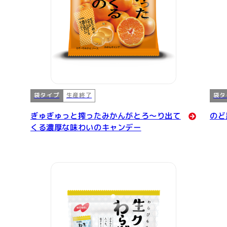
袋タイプ
袋タ
生産終了
ぎゅぎゅっと搾ったみかんがとろ～り出て
のど
くる濃厚な味わいのキャンデー