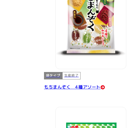
袋タイプ
生産終了
もちまんぞく 4種アソート